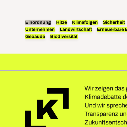
Hitzeschutz braucht es beides: Anpassungen und d
Kohle und Gas.
Einordnung
Hitze
Klimafolgen
Sicherheit
Unternehmen
Landwirtschaft
Erneuerbare 
Gebäude
Biodiversität
Wir zeigen das
Klimadebatte do
Und wir sprech
Transparenz und
Zukunftsentsche