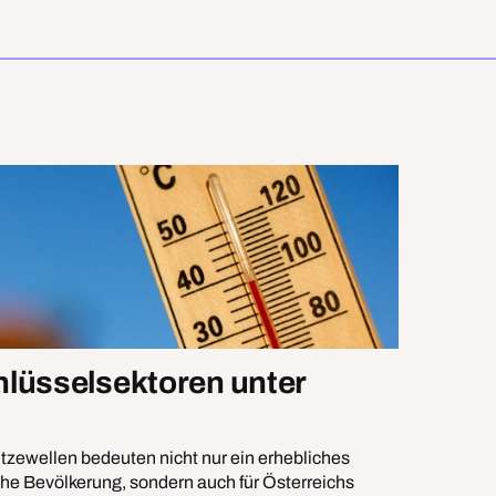
09.06.
chlüsselsektoren unter
Cha
Eine n
Klimar
itzewellen bedeuten nicht nur ein erhebliches
Schlüs
sche Bevölkerung, sondern auch für Österreichs