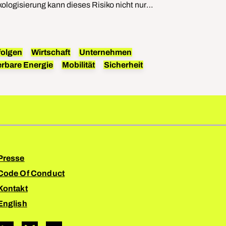
Automo
ologisierung kann dieses Risiko nicht nur
et große Chancen für heimische Unternehmen.
folgen
Wirtschaft
Unternehmen
Studi
rbare Energie
Mobilität
Sicherheit
Mobili
Presse
Code Of Conduct
Kontakt
English