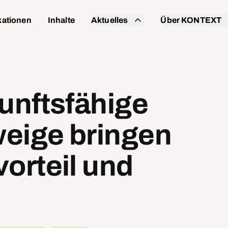
kationen
Inhalte
Aktuelles
Über KONTEXT
Veranstaltungen
Was wir tun
Medienpräsenz
Team
unftsfähige
Beirat
Unterstützer:inne
weige bringen
Kontakt
orteil und