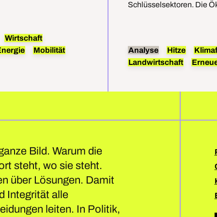
ie Befreiung von Öl,
Schlüsselsektoren. Die Ök
reduzieren, sondern biet
Wirtschaft
Energie
Mobilität
Analyse
Hitze
Klima
Landwirtschaft
Erneue
 ganze Bild. Warum die
rt steht, wo sie steht.
en über Lösungen. Damit
 Integrität alle
idungen leiten. In Politik,