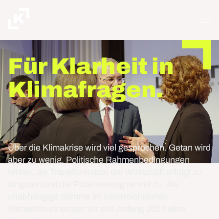
Für Klarheit in
Klimafragen.
Über die Klimakrise wird viel gesprochen. Getan wird
aber zu wenig. Politische Rahmenbedingungen
fehlen, die Transformation der Wirtschaft erfolgt zu
langsam und die Polarisierung nimmt zu. Als
unabhängige Stimme im österreichischen
Klimadiskurs setzen wir seit Anfang 2024 alles