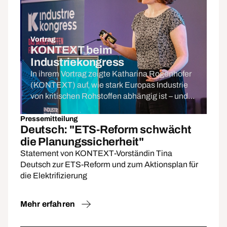
Vortrag
KONTEXT beim
Industriekongress
In ihrem Vortrag zeigte Katharina Rogenhofer
(KONTEXT) auf, wie stark Europas Industrie
von kritischen Rohstoffen abhängig ist – und
wie Kreislaufwirtschaft diese Abhängigkeit
senken kann.
Pressemitteilung
Deutsch: "ETS-Reform schwächt
die Planungssicherheit"
Statement von KONTEXT-Vorständin Tina
Deutsch zur ETS-Reform und zum Aktionsplan für
die Elektrifizierung
Mehr erfahren