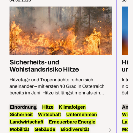
04.08.2026
30.07
Sicherheits- und
Hit
Wohlstandsrisiko Hitze
unt
Hitzetage und Tropennächte reihen sich
Inten
aneinander – mit ersten 40 Grad in Österreich
nicht
bereits im Juni. Hitze ist längst mehr als ein
öster
Umweltproblem, sie bedroht direkt die
Öster
Sicherheit und den Wohlstand im Land. Für
Ökolo
Einordnung
Hitze
Klimafolgen
Anal
effektiven Hitzeschutz braucht es beides:
reduz
Sicherheit
Wirtschaft
Unternehmen
Wirt
Anpassungen und die Befreiung von Öl, Kohle
heim
Landwirtschaft
Erneuerbare Energie
Land
und Gas.
Mobilität
Gebäude
Biodiversität
Mobil