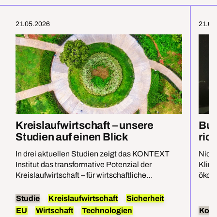
21.05.2026
21.05
Kreislaufwirtschaft – unsere
Bud
Studien auf einen Blick
rich
In drei aktuellen Studien zeigt das KONTEXT
Nicht
Institut das transformative Potenzial der
Klima
Kreislaufwirtschaft – für wirtschaftliche
ökolo
Modernisierung, Wettbewerbsfähigkeit und
Sicherheit.
Studie
Kreislaufwirtschaft
Sicherheit
EU
Wirtschaft
Technologien
Kom