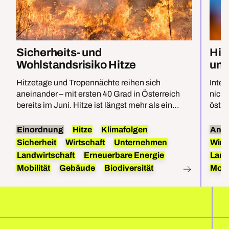
Sicherheits- und
Hit
Wohlstandsrisiko Hitze
unt
Hitzetage und Tropennächte reihen sich
Inten
aneinander – mit ersten 40 Grad in Österreich
nicht
bereits im Juni. Hitze ist längst mehr als ein
öster
Umweltproblem, sie bedroht direkt die
Öster
Sicherheit und den Wohlstand im Land. Für
Ökolo
Einordnung
Hitze
Klimafolgen
Anal
effektiven Hitzeschutz braucht es beides:
reduz
Sicherheit
Wirtschaft
Unternehmen
Wirt
Anpassungen und die Befreiung von Öl, Kohle
heim
Landwirtschaft
Erneuerbare Energie
Land
und Gas.
Mobilität
Gebäude
Biodiversität
Mobil