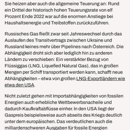
Sie heizen aber auch die allgemeine Teuerung an: Rund
ein Drittel der historisch hohen Teuerungsrate von elf
Prozent Ende 2022 war auf die enormen Anstiege bei
Haushaltsenergie und Treibstoffen zurückzuführen.
Russisches Gas fließt zwar seit Jahreswechsel durch das
Auslaufen des Transitvertrags zwischen Ukraine und
Russland keines mehr über Pipelines nach Österreich. Die
Abhängigkeit droht sich aber lediglich hin zu anderen
Ländern zu verschieben: Ein verstärkter Bezug von
Flüssiggas (LNG, Liquefied Natural Gas), das in großen
Mengen per Schiff transportiert werden kann, schafft neue
Abhängigkeiten – etwa von großen
LNG-Exportländern wie
etwa den USA
.
Nicht zuletzt gehen mit Importabhängigkeiten von fossilen
Energien auch erhebliche Wettbewerbsnacheile und
dadurch Kaufkraftabflüsse einher. In den USA liegt der
Gaspreis beispielsweise auch abseits des Kriegs deutlich
unter dem europäischen. Das verdeutlichen auch die
milliardenschweren Ausgaben für fossile Energien