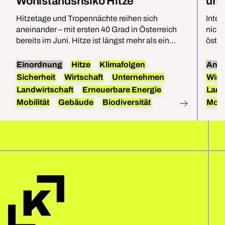
Wohlstandsrisiko Hitze
unt
Hitzetage und Tropennächte reihen sich
Inten
aneinander – mit ersten 40 Grad in Österreich
nicht
bereits im Juni. Hitze ist längst mehr als ein
öster
Umweltproblem, sie bedroht direkt die
Öster
Sicherheit und den Wohlstand im Land. Für
Ökolo
Einordnung
Hitze
Klimafolgen
Anal
effektiven Hitzeschutz braucht es beides:
reduz
Sicherheit
Wirtschaft
Unternehmen
Wirt
Anpassungen und die Befreiung von Öl, Kohle
heim
Landwirtschaft
Erneuerbare Energie
Land
und Gas.
Mobilität
Gebäude
Biodiversität
Mobil