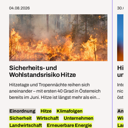
04.08.2026
30.07
Sicherheits- und
Hit
Wohlstandsrisiko Hitze
unt
Hitzetage und Tropennächte reihen sich
Inten
aneinander – mit ersten 40 Grad in Österreich
nicht
bereits im Juni. Hitze ist längst mehr als ein
öster
Umweltproblem, sie bedroht direkt die
Öster
Sicherheit und den Wohlstand im Land. Für
Ökolo
Einordnung
Hitze
Klimafolgen
Anal
effektiven Hitzeschutz braucht es beides:
reduz
Sicherheit
Wirtschaft
Unternehmen
Wirt
Anpassungen und die Befreiung von Öl, Kohle
heim
Landwirtschaft
Erneuerbare Energie
Land