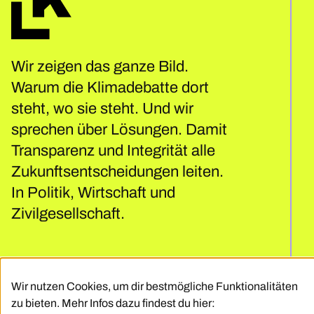
Wir zeigen das ganze Bild.
Warum die Klimadebatte dort
steht, wo sie steht. Und wir
sprechen über Lösungen. Damit
Transparenz und Integrität alle
Zukunftsentscheidungen leiten.
In Politik, Wirtschaft und
Zivilgesellschaft.
Presse
Wir nutzen Cookies, um dir bestmögliche Funktionalitäten
Code Of Conduct
zu bieten. Mehr Infos dazu findest du hier:
Kontakt